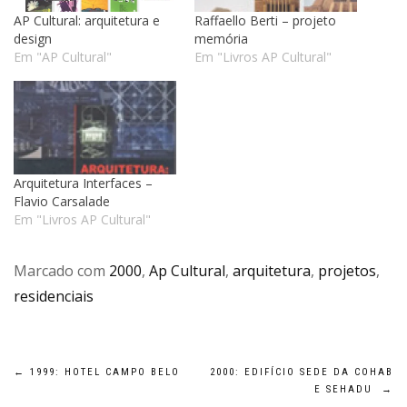
AP Cultural: arquitetura e
Raffaello Berti – projeto
design
memória
Em "AP Cultural"
Em "Livros AP Cultural"
Arquitetura Interfaces –
Flavio Carsalade
Em "Livros AP Cultural"
Marcado com
2000
,
Ap Cultural
,
arquitetura
,
projetos
,
residenciais
Navegação
←
1999: HOTEL CAMPO BELO
2000: EDIFÍCIO SEDE DA COHAB
E SEHADU
→