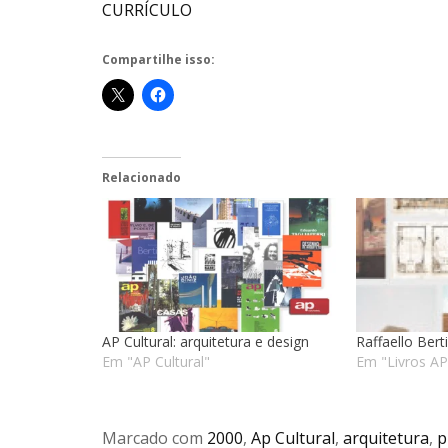
CURRÍCULO
Compartilhe isso:
Relacionado
AP Cultural: arquitetura e design
Raffaello Ber
Em "AP Cultural"
Em "Livros AP
Marcado com
2000
,
Ap Cultural
,
arquitetura
,
p