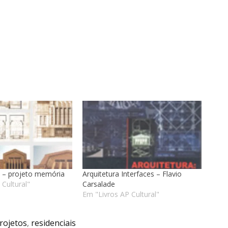
ti – projeto memória
Arquitetura Interfaces – Flavio
 Cultural"
Carsalade
Em "Livros AP Cultural"
rojetos
,
residenciais