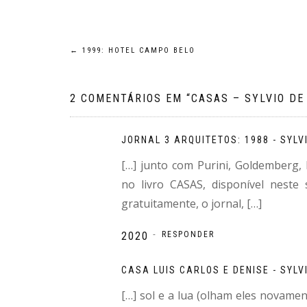
Navegação
←
1999: HOTEL CAMPO BELO
de
2 COMENTÁRIOS EM “
CASAS – SYLVIO DE
Post
JORNAL 3 ARQUITETOS: 1988 - SYLV
[…] junto com Purini, Goldemberg,
no livro CASAS, disponível neste 
gratuitamente, o jornal, […]
-
2020
RESPONDER
CASA LUIS CARLOS E DENISE - SYLV
[…] sol e a lua (olham eles novamen