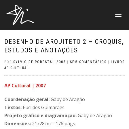
ALTERNAR
NAVEGAÇ
DESENHO DE ARQUITETO 2 – CROQUIS,
ESTUDOS E ANOTAÇÕES
POR
SYLVIO DE PODESTÁ
|
2008
|
SEM COMENTÁRIOS
|
LIVROS
AP CULTURAL
AP Cultural | 2007
Coordenação geral:
Gaby de Aragão
Textos:
Euclides Guimarães
Projeto gráfico e diagramação:
Gaby de Aragão
Dimensões:
21x28cm – 176 págs.