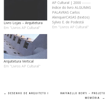
AP Cultural | 2000 -------
índice do livro ALGUMAS
PALAVRAS Carlos
AlenquerCASAS (textos)
Sylvio E. de Podestá
Livro Lojas – Arquitetura
ALGUMAS CASAS 1: CASA
Em "Livros AP Cultural"
Em "Livros AP Cultural"
GABY I 2: CASA RICARDO E
SHEILA 3: CASA ROSINHA
4: CASA ROGÉRIO FRANCO
5: CASA HÉLIO E JOANA 6:
CASA SYDNEY E KARLA 7:
CASA RUBENS 8: CASA…
Arquitetura Vertical
Em "Livros AP Cultural"
Navegação
←
DESENHO DE ARQUITETO I
RAFFAELLO BERTI – PROJETO
MEMÓRIA
→
de