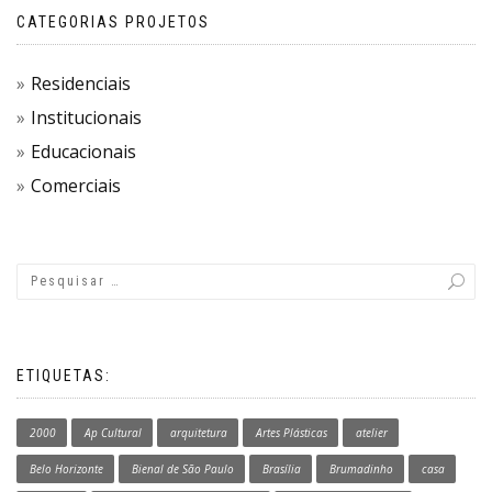
CATEGORIAS PROJETOS
Residenciais
Institucionais
Educacionais
Comerciais
ETIQUETAS:
2000
Ap Cultural
arquitetura
Artes Plásticas
atelier
Belo Horizonte
Bienal de São Paulo
Brasília
Brumadinho
casa