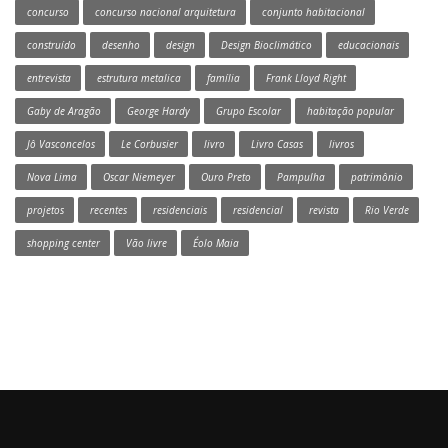
concurso
concurso nacional arquitetura
conjunto habitacional
construído
desenho
design
Design Bioclimático
educacionais
entrevista
estrutura metalica
família
Frank Lloyd Right
Gaby de Aragão
George Hardy
Grupo Escolar
habitação popular
Jô Vasconcelos
Le Corbusier
livro
Livro Casas
livros
Nova Lima
Oscar Niemeyer
Ouro Preto
Pampulha
patrimônio
projetos
recentes
residenciais
residencial
revista
Rio Verde
shopping center
Vão livre
Éolo Maia