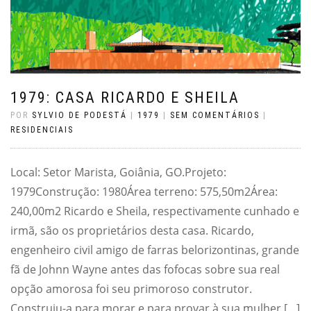
1979: CASA RICARDO E SHEILA
POR
SYLVIO DE PODESTÁ
|
1979
|
SEM COMENTÁRIOS
|
RESIDENCIAIS
Local: Setor Marista, Goiânia, GO.Projeto:
1979Construção: 1980Área terreno: 575,50m2Área:
240,00m2 Ricardo e Sheila, respectivamente cunhado e
irmã, são os proprietários desta casa. Ricardo,
engenheiro civil amigo de farras belorizontinas, grande
fã de Johnn Wayne antes das fofocas sobre sua real
opção amorosa foi seu primoroso construtor.
Construiu-a para morar e para provar à sua mulher […]