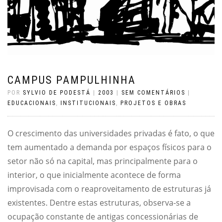
CAMPUS PAMPULHINHA
POR
SYLVIO DE PODESTÁ
|
2003
|
SEM COMENTÁRIOS
|
EDUCACIONAIS
,
INSTITUCIONAIS
,
PROJETOS E OBRAS
O crescimento das universidades privadas é fato, o que
tem aumentado a demanda por espaços físicos para o
setor não só na capital, mas principalmente para o
interior, o que inicialmente acontece de forma
improvisada com o reaproveitamento de estruturas já
existentes. Dentre estas estruturas, observa-se a
ocupação constante de antigas concessionárias de