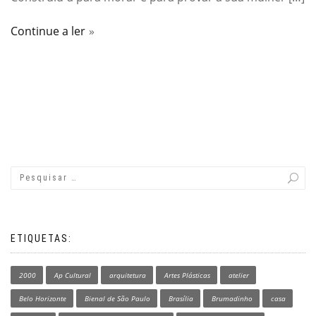
Continue a ler
ETIQUETAS:
2000
Ap Cultural
arquitetura
Artes Plásticas
atelier
Belo Horizonte
Bienal de São Paulo
Brasília
Brumadinho
casa