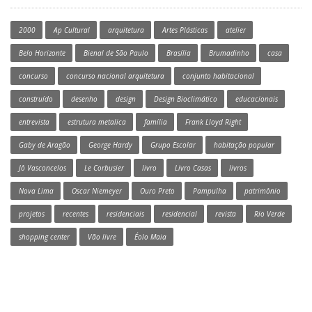
2000
Ap Cultural
arquitetura
Artes Plásticas
atelier
Belo Horizonte
Bienal de São Paulo
Brasília
Brumadinho
casa
concurso
concurso nacional arquitetura
conjunto habitacional
construído
desenho
design
Design Bioclimático
educacionais
entrevista
estrutura metalica
família
Frank Lloyd Right
Gaby de Aragão
George Hardy
Grupo Escolar
habitação popular
Jô Vasconcelos
Le Corbusier
livro
Livro Casas
livros
Nova Lima
Oscar Niemeyer
Ouro Preto
Pampulha
patrimônio
projetos
recentes
residenciais
residencial
revista
Rio Verde
shopping center
Vão livre
Éolo Maia