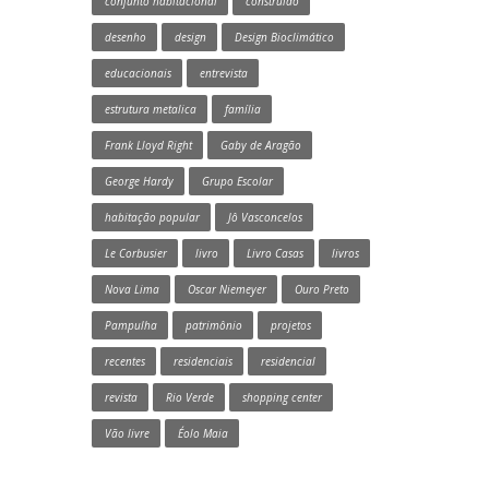
conjunto habitacional
construído
desenho
design
Design Bioclimático
educacionais
entrevista
estrutura metalica
família
Frank Lloyd Right
Gaby de Aragão
George Hardy
Grupo Escolar
habitação popular
Jô Vasconcelos
Le Corbusier
livro
Livro Casas
livros
Nova Lima
Oscar Niemeyer
Ouro Preto
Pampulha
patrimônio
projetos
recentes
residenciais
residencial
revista
Rio Verde
shopping center
Vão livre
Éolo Maia