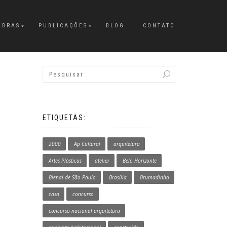
OBRAS
PUBLICAÇÕES
BLOG
CONTATO
ETIQUETAS:
2000
Ap Cultural
arquitetura
Artes Plásticas
atelier
Belo Horizonte
Bienal de São Paulo
Brasília
Brumadinho
casa
concurso
concurso nacional arquitetura