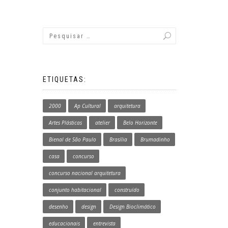
ETIQUETAS:
2000
Ap Cultural
arquitetura
Artes Plásticas
atelier
Belo Horizonte
Bienal de São Paulo
Brasília
Brumadinho
casa
concurso
concurso nacional arquitetura
conjunto habitacional
construído
desenho
design
Design Bioclimático
educacionais
entrevista