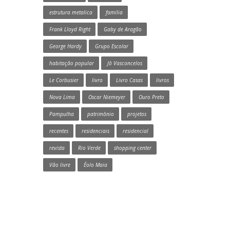
estrutura metalica
família
Frank Lloyd Right
Gaby de Aragão
George Hardy
Grupo Escolar
habitação popular
Jô Vasconcelos
Le Corbusier
livro
Livro Casas
livros
Nova Lima
Oscar Niemeyer
Ouro Preto
Pampulha
patrimônio
projetos
recentes
residenciais
residencial
revista
Rio Verde
shopping center
Vão livre
Éolo Maia