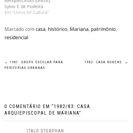
AlenquerCASAS (textos)
EAUFMG (1982) e sócio
Sylvio E. de Podestá
diretor da AP Cultural,
ALGUMAS CASAS 1: CASA
Em "Livros AP Cultural"
editora de livros e revistas
GABY I 2: CASA RICARDO E
de arquitetura, design e…
SHEILA 3: CASA ROSINHA
Marcado com
casa
,
histórico
,
Mariana
,
patrimônio
,
4: CASA ROGÉRIO FRANCO
5: CASA HÉLIO E JOANA 6:
residencial
CASA SYDNEY E KARLA 7:
CASA RUBENS 8: CASA…
Navegação
←
1981: GRUPO ESCOLAR PARA
1982: CASA RUBENS
→
PERIFERIAS URBANAS
de
Post
0 COMENTÁRIO EM “
1982/83: CASA
ARQUIEPISCOPAL DE MARIANA
”
ITALO STERPHAN