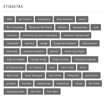
ETIQUETAS:
2000
Ap Cultural
arquitetura
Artes Plásticas
atelier
Belo Horizonte
Bienal de São Paulo
Brasília
Brumadinho
casa
concurso
concurso nacional arquitetura
conjunto habitacional
construído
desenho
design
Design Bioclimático
educacionais
entrevista
estrutura metalica
família
Frank Lloyd Right
Gaby de Aragão
George Hardy
Grupo Escolar
habitação popular
Jô Vasconcelos
Le Corbusier
livro
Livro Casas
livros
Nova Lima
Oscar Niemeyer
Ouro Preto
Pampulha
patrimônio
projetos
recentes
residenciais
residencial
revista
Rio Verde
shopping center
Vão livre
Éolo Maia