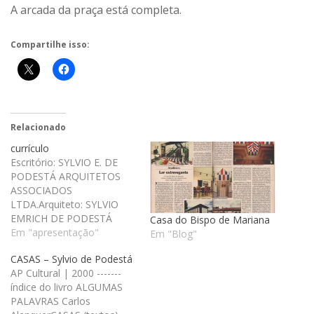
A arcada da praça está completa.
Compartilhe isso:
Relacionado
currículo
Escritório: SYLVIO E. DE
PODESTÁ ARQUITETOS
ASSOCIADOS
LTDA.Arquiteto: SYLVIO
EMRICH DE PODESTÁ
Casa do Bispo de Mariana
[CREA: 35595/D-MG] •
Em "apresentação"
Em "Blog"
Nascido em 1952, vive e
CASAS – Sylvio de Podestá
trabalha em Belo
AP Cultural | 2000 -------
Horizonte, no bairro Santo
índice do livro ALGUMAS
Antônio.• Engenheiro
PALAVRAS Carlos
Arquiteto formado pela