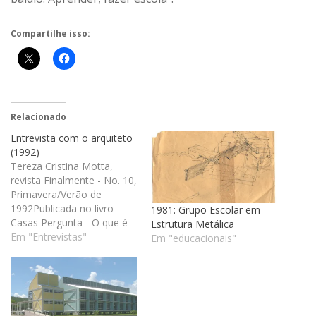
Compartilhe isso:
Relacionado
Entrevista com o arquiteto
(1992)
Tereza Cristina Motta,
revista Finalmente - No. 10,
Primavera/Verão de
1992Publicada no livro
1981: Grupo Escolar em
Casas Pergunta - O que é
Estrutura Metálica
um espaço em arquitetura?
Em "Entrevistas"
Em "educacionais"
Resposta - Criar espaços é
a própria essência do fazer
arquitetura. Projetar é
intelectualizar o espaço. A
arquitetura é