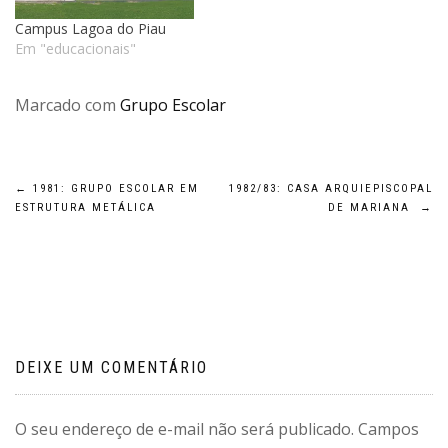
prioritariamente
modificadora da paisagem,
Campus Lagoa do Piau
seja ela urbana ou não;…
Em "educacionais"
Marcado com
Grupo Escolar
Navegação
←
1981: GRUPO ESCOLAR EM
1982/83: CASA ARQUIEPISCOPAL
ESTRUTURA METÁLICA
DE MARIANA
→
de
Post
DEIXE UM COMENTÁRIO
O seu endereço de e-mail não será publicado.
Campos