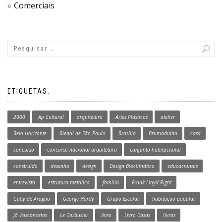
Comerciais
ETIQUETAS:
2000
Ap Cultural
arquitetura
Artes Plásticas
atelier
Belo Horizonte
Bienal de São Paulo
Brasília
Brumadinho
casa
concurso
concurso nacional arquitetura
conjunto habitacional
construído
desenho
design
Design Bioclimático
educacionais
entrevista
estrutura metalica
família
Frank Lloyd Right
Gaby de Aragão
George Hardy
Grupo Escolar
habitação popular
Jô Vasconcelos
Le Corbusier
livro
Livro Casas
livros