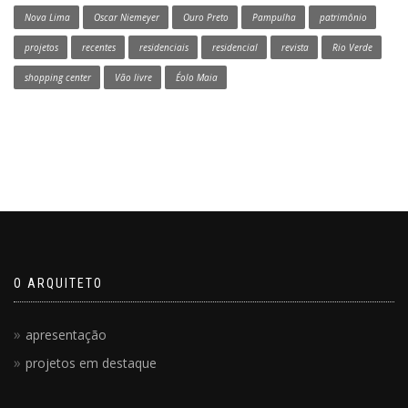
Nova Lima
Oscar Niemeyer
Ouro Preto
Pampulha
patrimônio
projetos
recentes
residenciais
residencial
revista
Rio Verde
shopping center
Vão livre
Éolo Maia
O ARQUITETO
apresentação
projetos em destaque