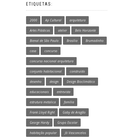
ETIQUETAS:
2000
Ap Cultural
arquitetura
Artes Plásticas
atelier
Belo Horizonte
Bienal de São Paulo
Brasília
Brumadinho
casa
concurso
concurso nacional arquitetura
conjunto habitacional
construído
desenho
design
Design Bioclimático
educacionais
entrevista
estrutura metalica
família
Frank Lloyd Right
Gaby de Aragão
George Hardy
Grupo Escolar
habitação popular
Jô Vasconcelos