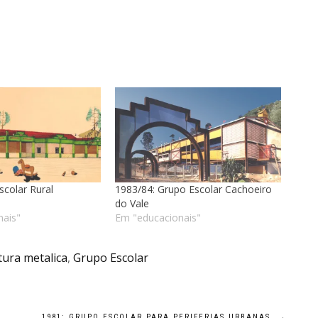
scolar Rural
1983/84: Grupo Escolar Cachoeiro
do Vale
nais"
Em "educacionais"
tura metalica
,
Grupo Escolar
1981: GRUPO ESCOLAR PARA PERIFERIAS URBANAS
→