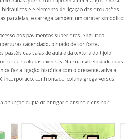
 premoldadas que se contrapõem a um maciço onde se
hidráulicas e é elemento de ligação das circulações
las paralelas) e carrega também um caráter simbólico:
 acesso aos pavimentos superiores. Angulada,
 aberturas cadenciado, pintado de cor forte,
 pastéis das salas de aula e da textura do tijolo
ior recebe colunas diversas. Na sua extremidade mais
ica faz a ligação histórica com o presente, ativa a
é incorporado, confrontado: coluna grega versus
a a função dupla de abrigar o ensino e ensinar