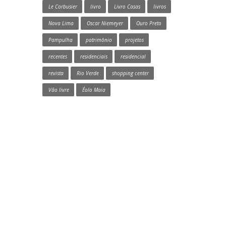
Le Corbusier
livro
Livro Casas
livros
Nova Lima
Oscar Niemeyer
Ouro Preto
Pampulha
patrimônio
projetos
recentes
residenciais
residencial
revista
Rio Verde
shopping center
Vão livre
Éolo Maia