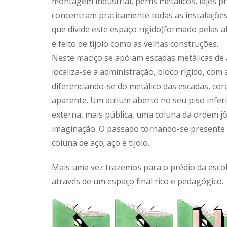
montagem industrial, perfis metálicos, lajes
concentram praticamente todas as instalações 
que divide este espaço rígido(formado pelas a
é feito de tijolo como as velhas construções.
Neste maciço se apóiam escadas metálicas de
localiza-se a administração, bloco rígido, com
diferenciando-se do metálico das escadas, cores
aparente. Um atrium aberto no seu piso infer
externa, mais pública, uma coluna da ordem jôn
imaginação. O passado tornando-se presente 
coluna de aço; aço e tijolo.
Mais uma vez trazemos para o prédio da escol
através de um espaço final rico e pedagógico.