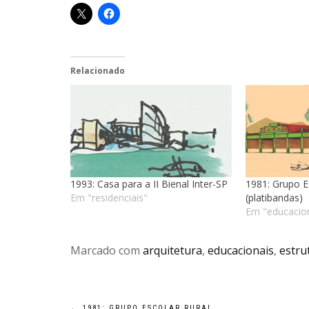
Relacionado
1993: Casa para a II Bienal Inter-SP
1981: Grupo E
Em "residenciais"
(platibandas)
Em "educacio
Marcado com
arquitetura
,
educacionais
,
estru
←
1981: GRUPO ESCOLAR RURAL