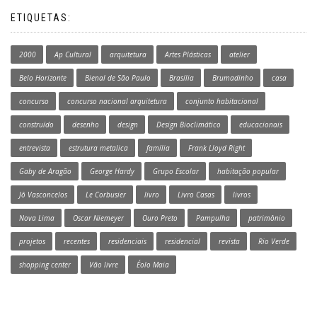
ETIQUETAS:
2000
Ap Cultural
arquitetura
Artes Plásticas
atelier
Belo Horizonte
Bienal de São Paulo
Brasília
Brumadinho
casa
concurso
concurso nacional arquitetura
conjunto habitacional
construído
desenho
design
Design Bioclimático
educacionais
entrevista
estrutura metalica
família
Frank Lloyd Right
Gaby de Aragão
George Hardy
Grupo Escolar
habitação popular
Jô Vasconcelos
Le Corbusier
livro
Livro Casas
livros
Nova Lima
Oscar Niemeyer
Ouro Preto
Pampulha
patrimônio
projetos
recentes
residenciais
residencial
revista
Rio Verde
shopping center
Vão livre
Éolo Maia