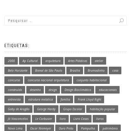
ETIQUETAS:
2000
Ap Cultural
arquitetura
Artes Plásticas
atelier
Belo Horizonte
Bienal de São Paulo
Brasília
Brumadinho
casa
concurso
concurso nacional arquitetura
conjunto habitacional
construído
desenho
design
Design Bioclimático
educacionais
entrevista
estrutura metalica
família
Frank Lloyd Right
Gaby de Aragão
George Hardy
Grupo Escolar
habitação popular
Jô Vasconcelos
Le Corbusier
livro
Livro Casas
livros
Nova Lima
Oscar Niemeyer
Ouro Preto
Pampulha
patrimônio