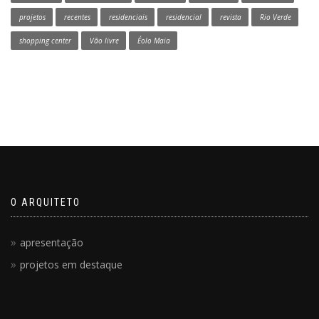
projetos
recentes
residenciais
residencial
revista
Rio Verde
shopping center
Vão livre
Éolo Maia
O ARQUITETO
apresentação
projetos em destaque