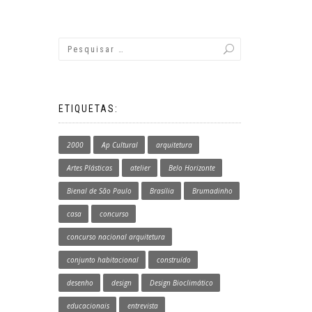
ETIQUETAS:
2000
Ap Cultural
arquitetura
Artes Plásticas
atelier
Belo Horizonte
Bienal de São Paulo
Brasília
Brumadinho
casa
concurso
concurso nacional arquitetura
conjunto habitacional
construído
desenho
design
Design Bioclimático
educacionais
entrevista