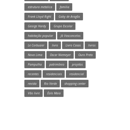
estrutura metalica
família
Frank Lloyd Right
Gaby de Aragão
George Hardy
Grupo Escolar
habitação popular
Jô Vasconcelos
Le Corbusier
livro
Livro Casas
livros
Nova Lima
Oscar Niemeyer
Ouro Preto
Pampulha
patrimônio
projetos
recentes
residenciais
residencial
revista
Rio Verde
shopping center
Vão livre
Éolo Maia