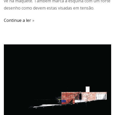
vê na maquete. Também marca a esquina com um forte
desenho como devem estas visadas em tensão.
Continue a ler