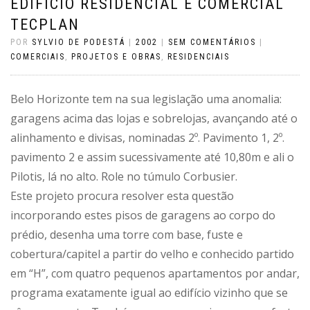
EDIFÍCIO RESIDENCIAL E COMERCIAL
TECPLAN
POR
SYLVIO DE PODESTÁ
|
2002
|
SEM COMENTÁRIOS
|
COMERCIAIS
,
PROJETOS E OBRAS
,
RESIDENCIAIS
Belo Horizonte tem na sua legislação uma anomalia:
garagens acima das lojas e sobrelojas, avançando até o
alinhamento e divisas, nominadas 2º. Pavimento 1, 2º.
pavimento 2 e assim sucessivamente até 10,80m e ali o
Pilotis, lá no alto. Role no túmulo Corbusier.
Este projeto procura resolver esta questão
incorporando estes pisos de garagens ao corpo do
prédio, desenha uma torre com base, fuste e
cobertura/capitel a partir do velho e conhecido partido
em “H”, com quatro pequenos apartamentos por andar,
programa exatamente igual ao edifício vizinho que se