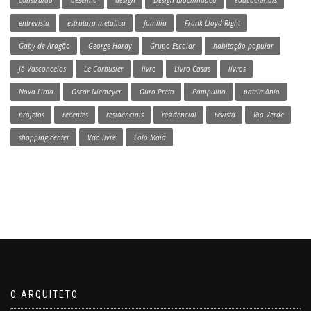
entrevista
estrutura metalica
família
Frank Lloyd Right
Gaby de Aragão
George Hardy
Grupo Escolar
habitação popular
Jô Vasconcelos
Le Corbusier
livro
Livro Casas
livros
Nova Lima
Oscar Niemeyer
Ouro Preto
Pampulha
patrimônio
projetos
recentes
residenciais
residencial
revista
Rio Verde
shopping center
Vão livre
Éolo Maia
O ARQUITETO