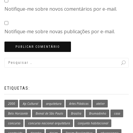
Notifique-me sobre novos comentários por e-mail.
Notifique-me sobre novas publicações por e-mail.
ETIQUETAS:
2000
Ap Cultural
arquitetura
Artes Plásticas
atelier
Belo Horizonte
Bienal de São Paulo
Brasília
Brumadinho
casa
concurso
concurso nacional arquitetura
conjunto habitacional
construído
desenho
design
Design Bioclimático
educacionais