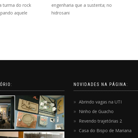
a turma do rock
engenharia que a sustenta; no
pando aquele
hidrosani
ÓRIO:
NOVIDADES NA PÁGINA:
Abrindo vagas na UTI
Ninho de Guacho
Revendo trajetórias 2
Casa do Bispo de Mariana