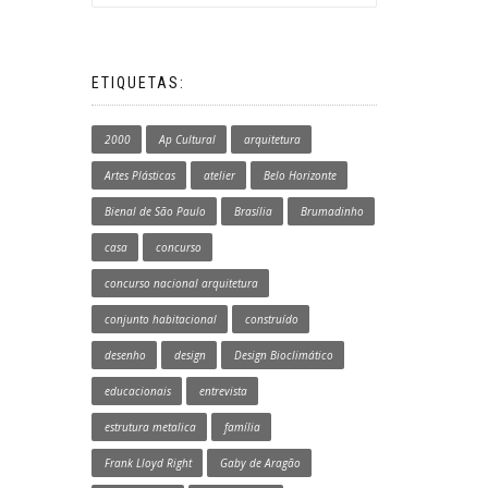
ETIQUETAS:
2000
Ap Cultural
arquitetura
Artes Plásticas
atelier
Belo Horizonte
Bienal de São Paulo
Brasília
Brumadinho
casa
concurso
concurso nacional arquitetura
conjunto habitacional
construído
desenho
design
Design Bioclimático
educacionais
entrevista
estrutura metalica
família
Frank Lloyd Right
Gaby de Aragão