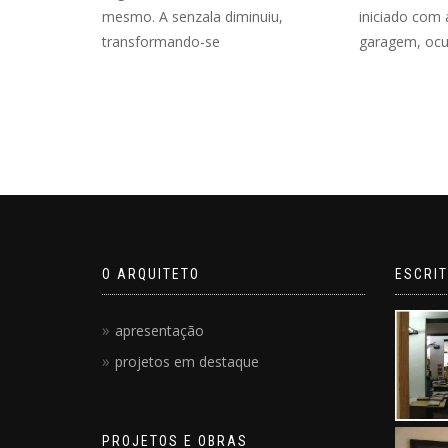
mesmo. A senzala diminuiu,
iniciado com 
transformando-se
garagem, ocu
O ARQUITETO
ESCRIT
apresentação
projetos em destaque
PROJETOS E OBRAS