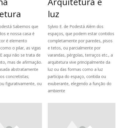
na
Arquitetura e
etura
luz
 Podestá Sabemos que
Sylvio E. de Podestá Além dos
dos e nossa casa é
espaços, que podem estar contidos
cor é elemento
completamente por paredes, pisos
 como o pilar, as vigas
e tetos, ou parcialmente por
 E aqui não se trata de
varandas, pérgolas, terraços etc., a
to, mas de afirmação.
arquitetura vive principalmente da
 usada abstratamente
luz ou das formas como a luz
os concretistas;
participa do espaço, contida ou
ou figurativamente, ou
exuberante, elegendo a função do
ambiente