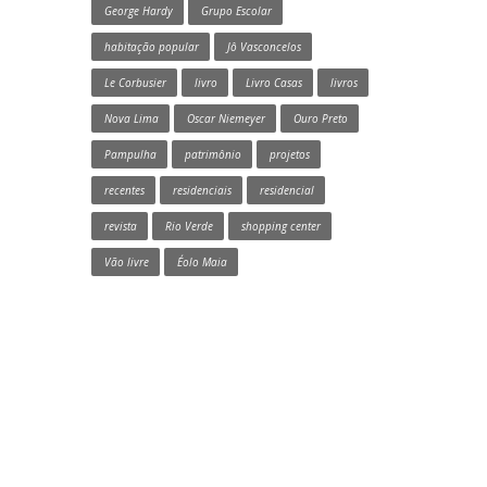
George Hardy
Grupo Escolar
habitação popular
Jô Vasconcelos
Le Corbusier
livro
Livro Casas
livros
Nova Lima
Oscar Niemeyer
Ouro Preto
Pampulha
patrimônio
projetos
recentes
residenciais
residencial
revista
Rio Verde
shopping center
Vão livre
Éolo Maia