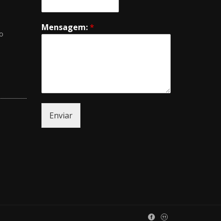
Mensagem:
*
mo
Enviar