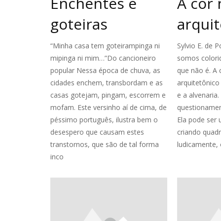
Enchentes e
A cor 
goteiras
arquit
“Minha casa tem goteirampinga ni
Sylvio E. de
mipinga ni mim…”Do cancioneiro
somos colori
popular Nessa época de chuva, as
que não é. A 
cidades enchem, transbordam e as
arquitetônico
casas gotejam, pingam, escorrem e
e a alvenaria.
mofam. Este versinho aí de cima, de
questionamen
péssimo português, ilustra bem o
Ela pode ser
desespero que causam estes
criando quadr
transtornos, que são de tal forma
ludicamente, 
inco