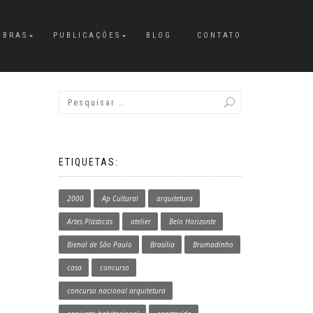
OBRAS
PUBLICAÇÕES
BLOG
CONTATO
ETIQUETAS:
2000
Ap Cultural
arquitetura
Artes Plásticas
atelier
Belo Horizonte
Bienal de São Paulo
Brasília
Brumadinho
casa
concurso
concurso nacional arquitetura