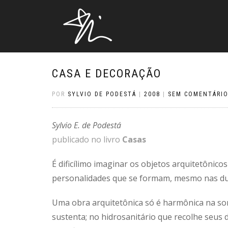
CASA E DECORAÇÃO
POR
SYLVIO DE PODESTÁ
|
2008
|
SEM COMENTÁRI
Sylvio E. de Podestá
publicado no livro
Casas
É dificílimo imaginar os objetos arquitetônic
personalidades que se formam, mesmo nas du
Uma obra arquitetônica só é harmônica na s
sustenta; no hidrosanitário que recolhe seus d