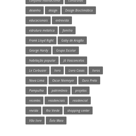
conjunto habitacional
construído
desenho
design
Design Bioclimático
educacionais
entrevista
estrutura metalica
família
Frank Lloyd Right
Gaby de Aragão
George Hardy
Grupo Escolar
habitação popular
Jô Vasconcelos
Le Corbusier
livro
Livro Casas
livros
Nova Lima
Oscar Niemeyer
Ouro Preto
Pampulha
patrimônio
projetos
recentes
residenciais
residencial
revista
Rio Verde
shopping center
Vão livre
Éolo Maia