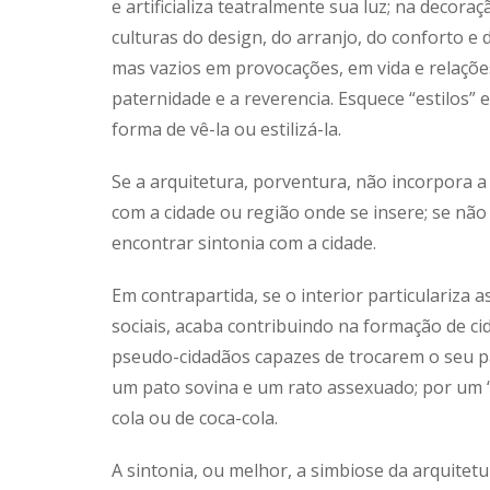
e artificializa teatralmente sua luz; na decora
culturas do design, do arranjo, do conforto 
mas vazios em provocações, em vida e relações
paternidade e a reverencia. Esquece “estilos” 
forma de vê-la ou estilizá-la.
Se a arquitetura, porventura, não incorpora a c
com a cidade ou região onde se insere; se nã
encontrar sintonia com a cidade.
Em contrapartida, se o interior particulariza a
sociais, acaba contribuindo na formação de cid
pseudo-cidadãos capazes de trocarem o seu país
um pato sovina e um rato assexuado; por um 
cola ou de coca-cola.
A sintonia, ou melhor, a simbiose da arquitetu