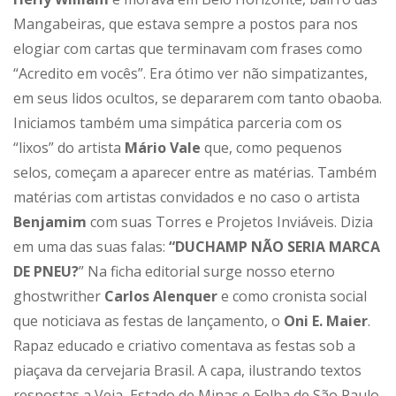
Mangabeiras, que estava sempre a postos para nos
elogiar com cartas que terminavam com frases como
“Acredito em vocês”. Era ótimo ver não simpatizantes,
em seus lidos ocultos, se depararem com tanto obaoba.
Iniciamos também uma simpática parceria com os
“lixos” do artista
Mário Vale
que, como pequenos
selos, começam a aparecer entre as matérias. Também
matérias com artistas convidados e no caso o artista
Benjamim
com suas Torres e Projetos Inviáveis. Dizia
em uma das suas falas:
“DUCHAMP NÃO SERIA MARCA
DE PNEU?
” Na ficha editorial surge nosso eterno
ghostwrither
Carlos Alenquer
e como cronista social
que noticiava as festas de lançamento, o
Oni E. Maier
.
Rapaz educado e criativo comentava as festas sob a
piaçava da cervejaria Brasil. A capa, ilustrando textos
respostas a Veja, Estado de Minas e Folha de São Paulo,