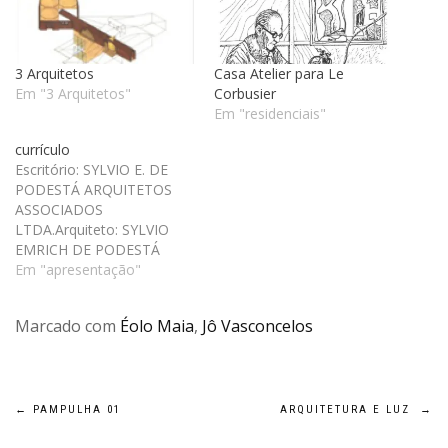
3 Arquitetos
Casa Atelier para Le
Em "3 Arquitetos"
Corbusier
Em "residenciais"
currículo
Escritório: SYLVIO E. DE
PODESTÁ ARQUITETOS
ASSOCIADOS
LTDA.Arquiteto: SYLVIO
EMRICH DE PODESTÁ
[CREA: 35595/D-MG] •
Em "apresentação"
Nascido em 1952, vive e
trabalha em Belo
Marcado com
Éolo Maia
,
Jô Vasconcelos
Horizonte, no bairro Santo
Antônio.• Engenheiro
Arquiteto formado pela
EAUFMG (1982) e sócio
Navegação
diretor da AP Cultural,
←
PAMPULHA 01
ARQUITETURA E LUZ
→
editora de livros e revistas