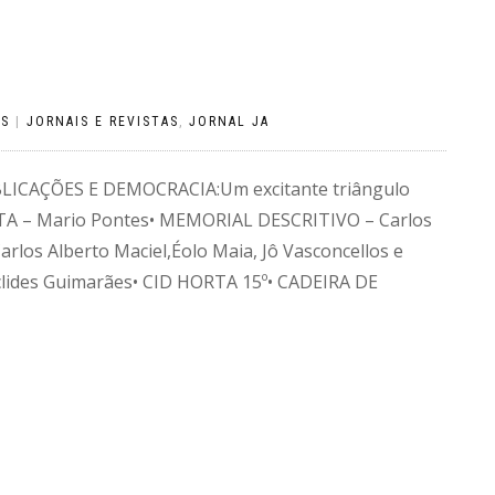
OS
|
JORNAIS E REVISTAS
,
JORNAL JA
LICAÇÕES E DEMOCRACIA:Um excitante triângulo
TA – Mario Pontes• MEMORIAL DESCRITIVO – Carlos
rlos Alberto Maciel,Éolo Maia, Jô Vasconcellos e
clides Guimarães• CID HORTA 15º• CADEIRA DE