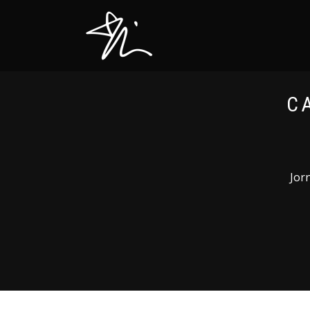
C
Jor