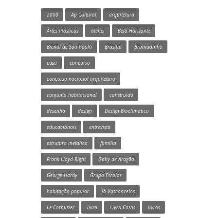
2000
Ap Cultural
arquitetura
Artes Plásticas
atelier
Belo Horizonte
Bienal de São Paulo
Brasília
Brumadinho
casa
concurso
concurso nacional arquitetura
conjunto habitacional
construído
desenho
design
Design Bioclimático
educacionais
entrevista
estrutura metalica
família
Frank Lloyd Right
Gaby de Aragão
George Hardy
Grupo Escolar
habitação popular
Jô Vasconcelos
Le Corbusier
livro
Livro Casas
livros