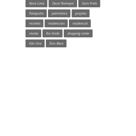
Nova Lima
Oscar Niemeyer
Ouro Preto
Pampulha
patrimônio
projetos
recentes
residenciais
residencial
revista
Rio Verde
shopping center
Vão livre
Éolo Maia