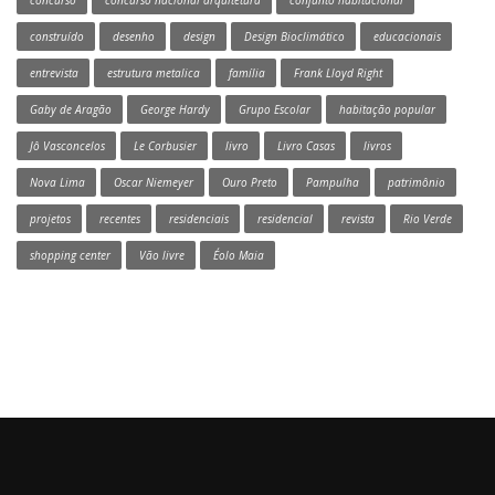
concurso
concurso nacional arquitetura
conjunto habitacional
construído
desenho
design
Design Bioclimático
educacionais
entrevista
estrutura metalica
família
Frank Lloyd Right
Gaby de Aragão
George Hardy
Grupo Escolar
habitação popular
Jô Vasconcelos
Le Corbusier
livro
Livro Casas
livros
Nova Lima
Oscar Niemeyer
Ouro Preto
Pampulha
patrimônio
projetos
recentes
residenciais
residencial
revista
Rio Verde
shopping center
Vão livre
Éolo Maia