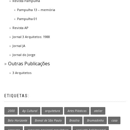
Revista Pampulha
Pampulha 13 – memória
Pampulha 01
Revista AP
Jornal 3 Arquitetos: 1988
Jornal JA
Jornal do Jorge
Outras Publicações
3 Arquitetos
ETIQUETAS:
2000
Ap Cultural
arquitetura
Artes Plásticas
atelier
Belo Horizonte
Bienal de São Paulo
Brasília
Brumadinho
casa