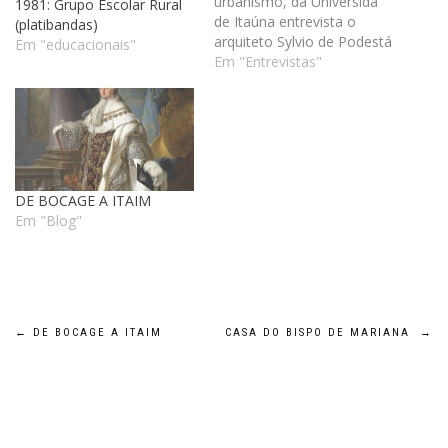
urbanismo, da Universida
1981: Grupo Escolar Rural
de Itaúna entrevista o
(platibandas)
arquiteto Sylvio de Podestá
Em "educacionais"
sobre o o papel da
Em "Entrevistas"
arquitetura e a arquitetura
no papel. Belo Horizonte,
maio de 2007 Arquiteto
renomado em Minas
Gerais e no Brasil, Sylvio
Emrich de Podestá
DE BOCAGE A ITAIM
apresenta…
Em "Blog"
Navegação
←
DE BOCAGE A ITAIM
CASA DO BISPO DE MARIANA
→
de
Post