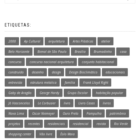
ETIQUETAS:
2000
Ap Cultural
arquitetura
Artes Plásticas
atelier
Belo Horizonte
Bienal de São Paulo
Brasília
Brumadinho
casa
concurso
concurso nacional arquitetura
conjunto habitacional
construído
desenho
design
Design Bioclimático
educacionais
entrevista
estrutura metalica
família
Frank Lloyd Right
Gaby de Aragão
George Hardy
Grupo Escolar
habitação popular
Jô Vasconcelos
Le Corbusier
livro
Livro Casas
livros
Nova Lima
Oscar Niemeyer
Ouro Preto
Pampulha
patrimônio
projetos
recentes
residenciais
residencial
revista
Rio Verde
shopping center
Vão livre
Éolo Maia