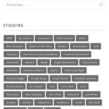
ETIQUETAS:
2000
Ap Cultural
arquitetura
Artes Plásticas
atelier
Belo Horizonte
Bienal de São Paulo
Brasília
Brumadinho
casa
concurso
concurso nacional arquitetura
conjunto habitacional
construído
desenho
design
Design Bioclimático
educacionais
entrevista
estrutura metalica
família
Frank Lloyd Right
Gaby de Aragão
George Hardy
Grupo Escolar
habitação popular
Jô Vasconcelos
Le Corbusier
livro
Livro Casas
livros
Nova Lima
Oscar Niemeyer
Ouro Preto
Pampulha
patrimônio
projetos
recentes
residenciais
residencial
revista
Rio Verde