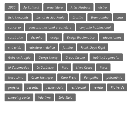
2000
Ap Cultural
arquitetura
Artes Plásticas
atelier
Belo Horizonte
Bienal de São Paulo
Brasília
Brumadinho
casa
concurso
concurso nacional arquitetura
conjunto habitacional
construído
desenho
design
Design Bioclimático
educacionais
entrevista
estrutura metalica
família
Frank Lloyd Right
Gaby de Aragão
George Hardy
Grupo Escolar
habitação popular
Jô Vasconcelos
Le Corbusier
livro
Livro Casas
livros
Nova Lima
Oscar Niemeyer
Ouro Preto
Pampulha
patrimônio
projetos
recentes
residenciais
residencial
revista
Rio Verde
shopping center
Vão livre
Éolo Maia