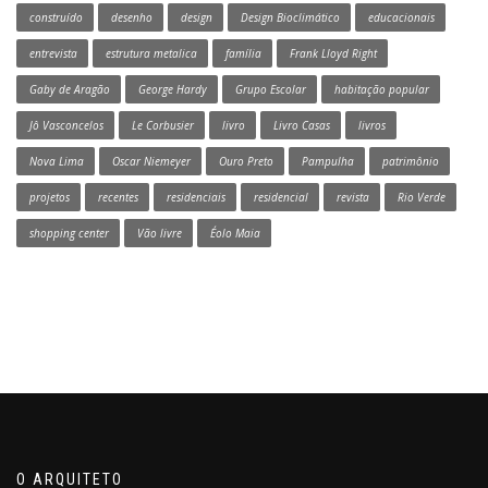
construído
desenho
design
Design Bioclimático
educacionais
entrevista
estrutura metalica
família
Frank Lloyd Right
Gaby de Aragão
George Hardy
Grupo Escolar
habitação popular
Jô Vasconcelos
Le Corbusier
livro
Livro Casas
livros
Nova Lima
Oscar Niemeyer
Ouro Preto
Pampulha
patrimônio
projetos
recentes
residenciais
residencial
revista
Rio Verde
shopping center
Vão livre
Éolo Maia
O ARQUITETO