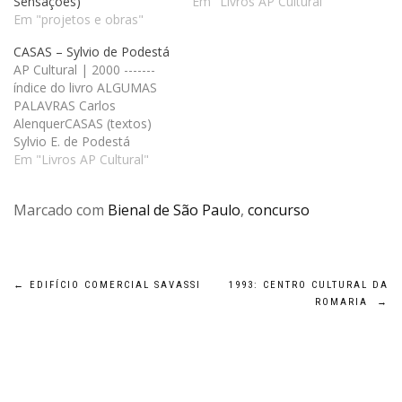
Sensações)
Em "Livros AP Cultural"
Em "projetos e obras"
CASAS – Sylvio de Podestá
AP Cultural | 2000 -------
índice do livro ALGUMAS
PALAVRAS Carlos
AlenquerCASAS (textos)
Sylvio E. de Podestá
ALGUMAS CASAS 1: CASA
Em "Livros AP Cultural"
GABY I 2: CASA RICARDO E
SHEILA 3: CASA ROSINHA
Marcado com
Bienal de São Paulo
,
concurso
4: CASA ROGÉRIO FRANCO
5: CASA HÉLIO E JOANA 6:
CASA SYDNEY E KARLA 7:
CASA RUBENS 8: CASA…
Navegação
←
EDIFÍCIO COMERCIAL SAVASSI
1993: CENTRO CULTURAL DA
ROMARIA
→
de
Post