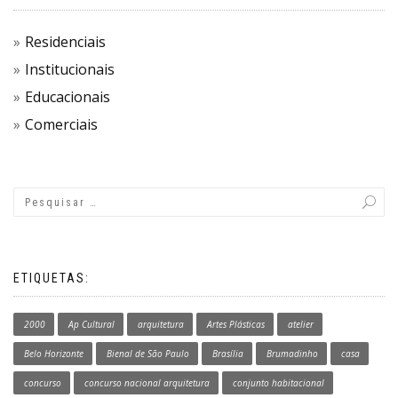
Residenciais
Institucionais
Educacionais
Comerciais
ETIQUETAS:
2000
Ap Cultural
arquitetura
Artes Plásticas
atelier
Belo Horizonte
Bienal de São Paulo
Brasília
Brumadinho
casa
concurso
concurso nacional arquitetura
conjunto habitacional