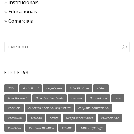
Institucionais
Educacionais
Comerciais
ETIQUETAS:
2000
Ap Cultural
arquitetura
Artes Plásticas
atelier
Belo Horizonte
Bienal de São Paulo
Brasília
Brumadinho
casa
concurso
concurso nacional arquitetura
conjunto habitacional
construído
desenho
design
Design Bioclimático
educacionais
entrevista
estrutura metalica
família
Frank Lloyd Right