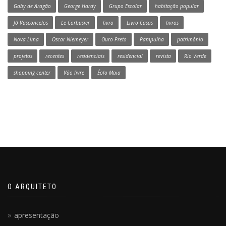
Gaby de Aragão
George Hardy
Grupo Escolar
habitação popular
Jô Vasconcelos
Le Corbusier
livro
Livro Casas
livros
Nova Lima
Oscar Niemeyer
Ouro Preto
Pampulha
patrimônio
projetos
recentes
residenciais
residencial
revista
Rio Verde
shopping center
Vão livre
Éolo Maia
O ARQUITETO
apresentação