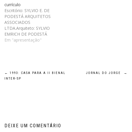
currículo
Escritório: SYLVIO E. DE
PODESTÁ ARQUITETOS
ASSOCIADOS
LTDA.Arquiteto: SYLVIO
EMRICH DE PODESTÁ
[CREA: 35595/D-MG] •
Em "apresentação"
Nascido em 1952, vive e
trabalha em Belo
Horizonte, no bairro Santo
Antônio.• Engenheiro
Arquiteto formado pela
Navegação
←
1993: CASA PARA A II BIENAL
JORNAL DO JORGE
→
EAUFMG (1982) e sócio
INTER-SP
diretor da AP Cultural,
de
editora de livros e revistas
de arquitetura, design e…
Post
DEIXE UM COMENTÁRIO