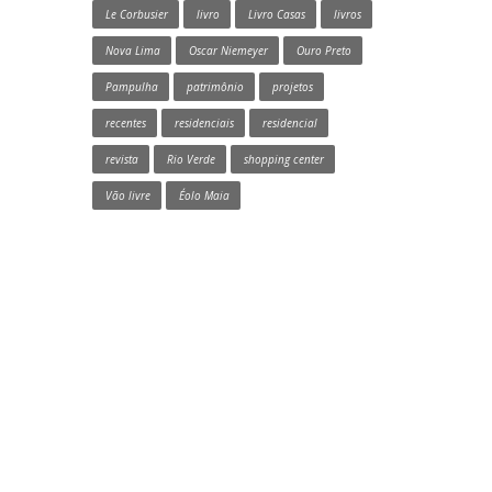
Le Corbusier
livro
Livro Casas
livros
Nova Lima
Oscar Niemeyer
Ouro Preto
Pampulha
patrimônio
projetos
recentes
residenciais
residencial
revista
Rio Verde
shopping center
Vão livre
Éolo Maia