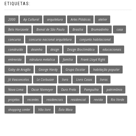
ETIQUETAS:
2000
Ap Cultural
arquitetura
Artes Plásticas
atelier
Belo Horizonte
Bienal de São Paulo
Brasília
Brumadinho
casa
concurso
concurso nacional arquitetura
conjunto habitacional
construído
desenho
design
Design Bioclimático
educacionais
entrevista
estrutura metalica
família
Frank Lloyd Right
Gaby de Aragão
George Hardy
Grupo Escolar
habitação popular
Jô Vasconcelos
Le Corbusier
livro
Livro Casas
livros
Nova Lima
Oscar Niemeyer
Ouro Preto
Pampulha
patrimônio
projetos
recentes
residenciais
residencial
revista
Rio Verde
shopping center
Vão livre
Éolo Maia