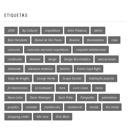
ETIQUETAS:
2000
Ap Cultural
arquitetura
Artes Plásticas
atelier
Belo Horizonte
Bienal de São Paulo
Brasília
Brumadinho
casa
concurso
concurso nacional arquitetura
conjunto habitacional
construído
desenho
design
Design Bioclimático
educacionais
entrevista
estrutura metalica
família
Frank Lloyd Right
Gaby de Aragão
George Hardy
Grupo Escolar
habitação popular
Jô Vasconcelos
Le Corbusier
livro
Livro Casas
livros
Nova Lima
Oscar Niemeyer
Ouro Preto
Pampulha
patrimônio
projetos
recentes
residenciais
residencial
revista
Rio Verde
shopping center
Vão livre
Éolo Maia