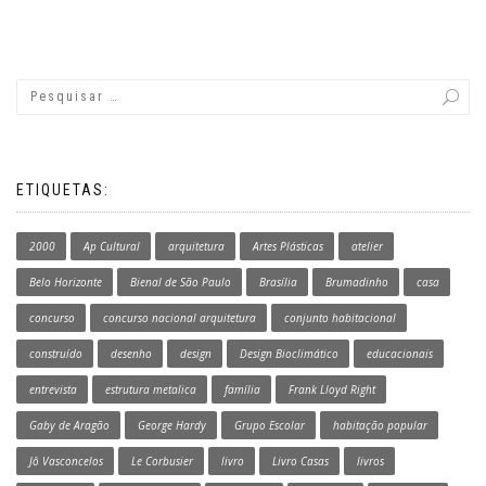
ETIQUETAS:
2000
Ap Cultural
arquitetura
Artes Plásticas
atelier
Belo Horizonte
Bienal de São Paulo
Brasília
Brumadinho
casa
concurso
concurso nacional arquitetura
conjunto habitacional
construído
desenho
design
Design Bioclimático
educacionais
entrevista
estrutura metalica
família
Frank Lloyd Right
Gaby de Aragão
George Hardy
Grupo Escolar
habitação popular
Jô Vasconcelos
Le Corbusier
livro
Livro Casas
livros