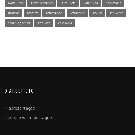
Nova Lima
Oscar Niemeyer
Ouro Preto
Pampulha
patrimônio
projetos
recentes
residenciais
residencial
revista
Rio Verde
shopping center
Vão livre
Éolo Maia
O ARQUITETO
apresentação
projetos em destaque