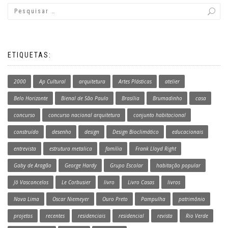
ETIQUETAS:
2000
Ap Cultural
arquitetura
Artes Plásticas
atelier
Belo Horizonte
Bienal de São Paulo
Brasília
Brumadinho
casa
concurso
concurso nacional arquitetura
conjunto habitacional
construído
desenho
design
Design Bioclimático
educacionais
entrevista
estrutura metalica
família
Frank Lloyd Right
Gaby de Aragão
George Hardy
Grupo Escolar
habitação popular
Jô Vasconcelos
Le Corbusier
livro
Livro Casas
livros
Nova Lima
Oscar Niemeyer
Ouro Preto
Pampulha
patrimônio
projetos
recentes
residenciais
residencial
revista
Rio Verde