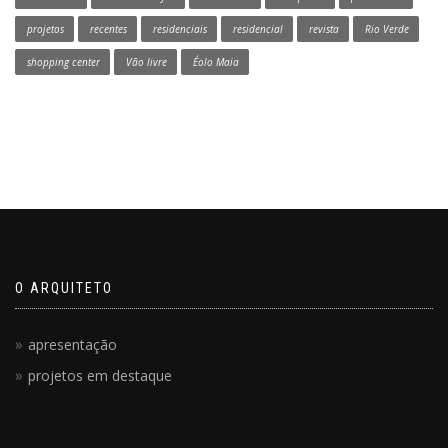
projetos
recentes
residenciais
residencial
revista
Rio Verde
shopping center
Vão livre
Éolo Maia
O ARQUITETO
apresentação
projetos em destaque