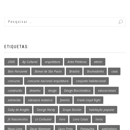
ETIQUETAS:
2000
Ap Cultural
arquitetura
Artes Plásticas
atelier
Belo Horizonte
Bienal de São Paulo
Brasília
Brumadinho
casa
concurso
concurso nacional arquitetura
conjunto habitacional
construído
desenho
design
Design Bioclimático
educacionais
entrevista
estrutura metalica
família
Frank Lloyd Right
Gaby de Aragão
George Hardy
Grupo Escolar
habitação popular
Jô Vasconcelos
Le Corbusier
livro
Livro Casas
livros
Nova Lima
Oscar Niemeyer
Ouro Preto
Pampulha
patrimônio