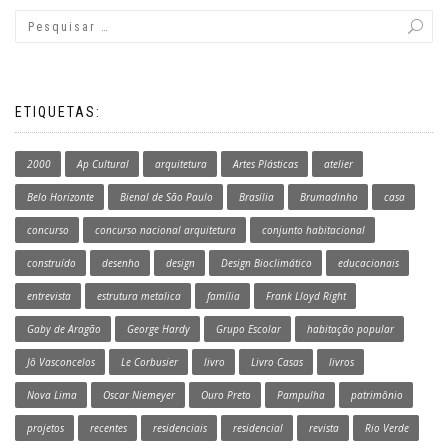
ETIQUETAS:
2000
Ap Cultural
arquitetura
Artes Plásticas
atelier
Belo Horizonte
Bienal de São Paulo
Brasília
Brumadinho
casa
concurso
concurso nacional arquitetura
conjunto habitacional
construído
desenho
design
Design Bioclimático
educacionais
entrevista
estrutura metalica
família
Frank Lloyd Right
Gaby de Aragão
George Hardy
Grupo Escolar
habitação popular
Jô Vasconcelos
Le Corbusier
livro
Livro Casas
livros
Nova Lima
Oscar Niemeyer
Ouro Preto
Pampulha
patrimônio
projetos
recentes
residenciais
residencial
revista
Rio Verde