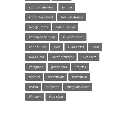
estrutura metalica
família
Frank Lloyd Right
Gaby de Aragão
George Hardy
Grupo Escolar
habitação popular
Jô Vasconcelos
Le Corbusier
livro
Livro Casas
livros
Nova Lima
Oscar Niemeyer
Ouro Preto
Pampulha
patrimônio
projetos
recentes
residenciais
residencial
revista
Rio Verde
shopping center
Vão livre
Éolo Maia