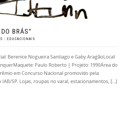
 DO BRÁS”
OS
|
EDUCACIONAIS
icial: Berenice Nogueira Santiago e Gaby AragãoLocal:
lenquerMaquete: Paulo Roberto | Projeto: 1990Área do
º Prêmio em Concurso Nacional promovido pela
 IAB/SP. Lojas, roupas no varal, estacionamentos, […]