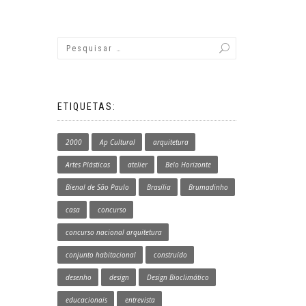
ETIQUETAS:
2000
Ap Cultural
arquitetura
Artes Plásticas
atelier
Belo Horizonte
Bienal de São Paulo
Brasília
Brumadinho
casa
concurso
concurso nacional arquitetura
conjunto habitacional
construído
desenho
design
Design Bioclimático
educacionais
entrevista