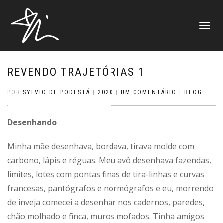
ALTERNAR
NAVEGAÇ
REVENDO TRAJETÓRIAS 1
POR
SYLVIO DE PODESTÁ
|
2020
|
UM COMENTÁRIO
|
BLOG
Desenhando
Minha mãe desenhava, bordava, tirava molde com
carbono, lápis e réguas. Meu avô desenhava fazendas,
limites, lotes com pontas finas de tira-linhas e curvas
francesas, pantógrafos e normógrafos e eu, morrendo
de inveja comecei a desenhar nos cadernos, paredes,
chão molhado e finca, muros mofados. Tinha amigos