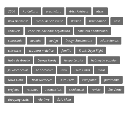
2000
Ap Cultural
arquitetura
Artes Plásticas
atelier
Belo Horizonte
Bienal de São Paulo
Brasília
Brumadinho
casa
concurso
concurso nacional arquitetura
conjunto habitacional
construído
desenho
design
Design Bioclimático
educacionais
entrevista
estrutura metalica
família
Frank Lloyd Right
Gaby de Aragão
George Hardy
Grupo Escolar
habitação popular
Jô Vasconcelos
Le Corbusier
livro
Livro Casas
livros
Nova Lima
Oscar Niemeyer
Ouro Preto
Pampulha
patrimônio
projetos
recentes
residenciais
residencial
revista
Rio Verde
shopping center
Vão livre
Éolo Maia