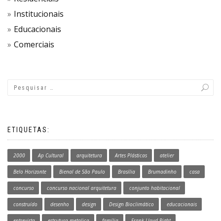
Institucionais
Educacionais
Comerciais
ETIQUETAS:
2000
Ap Cultural
arquitetura
Artes Plásticas
atelier
Belo Horizonte
Bienal de São Paulo
Brasília
Brumadinho
casa
concurso
concurso nacional arquitetura
conjunto habitacional
construído
desenho
design
Design Bioclimático
educacionais
entrevista
estrutura metalica
família
Frank Lloyd Right