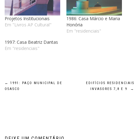
Projetos Institucionais
1986: Casa Márcio e Maria
Em "Livros AP Cultural"
Honória
Em "residenciais"
1997: Casa Beatriz Dantas
Em "residenciais"
Navegação
←
1991: PAÇO MUNICIPAL DE
EDIFÍCIOS RESIDENCIAIS
OSASCO
INVASORES 7,8 E 9
→
de
Post
DEIXE UM COMENTÁRIO