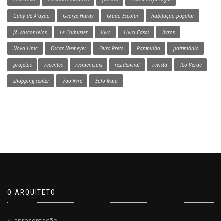
Gaby de Aragão
George Hardy
Grupo Escolar
habitação popular
Jô Vasconcelos
Le Corbusier
livro
Livro Casas
livros
Nova Lima
Oscar Niemeyer
Ouro Preto
Pampulha
patrimônio
projetos
recentes
residenciais
residencial
revista
Rio Verde
shopping center
Vão livre
Éolo Maia
O ARQUITETO
apresentação