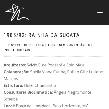
ALTERNAR
NAVEGAÇ
1985/92: RAINHA DA SUCATA
POR
SYLVIO DE PODESTÁ
|
1985
|
SEM COMENTÁRIOS
|
INSTITUCIONAIS
Arquitetos:
Sylvio E. de Podestá e Éolo Maia
Colaboração:
Sheila Viana Cunha, Ruben Gil e Luciene
Martins
Estrutura:
Hélio Chumbinho
Consultoria Bioclimática:
Ângela Negromonte
Scheibe
Local:
Praça da Liberdade, Belo Horizonte, MG