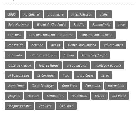
2000
Ap Cultural
arquitetura
Artes Plásticas
atelier
Belo Horizonte
Bienal de São Paulo
Brasília
Brumadinho
casa
concurso
concurso nacional arquitetura
conjunto habitacional
construído
desenho
design
Design Bioclimático
educacionais
entrevista
estrutura metalica
família
Frank Lloyd Right
Gaby de Aragão
George Hardy
Grupo Escolar
habitação popular
Jô Vasconcelos
Le Corbusier
livro
Livro Casas
livros
Nova Lima
Oscar Niemeyer
Ouro Preto
Pampulha
patrimônio
projetos
recentes
residenciais
residencial
revista
Rio Verde
shopping center
Vão livre
Éolo Maia