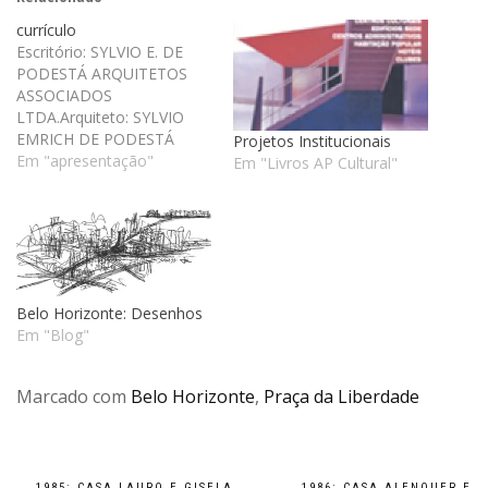
currículo
Escritório: SYLVIO E. DE
PODESTÁ ARQUITETOS
ASSOCIADOS
LTDA.Arquiteto: SYLVIO
EMRICH DE PODESTÁ
Projetos Institucionais
[CREA: 35595/D-MG] •
Em "apresentação"
Em "Livros AP Cultural"
Nascido em 1952, vive e
trabalha em Belo
Horizonte, no bairro Santo
Antônio.• Engenheiro
Arquiteto formado pela
EAUFMG (1982) e sócio
diretor da AP Cultural,
Belo Horizonte: Desenhos
editora de livros e revistas
Em "Blog"
de arquitetura, design e…
Marcado com
Belo Horizonte
,
Praça da Liberdade
←
1985: CASA LAURO E GISELA
1986: CASA ALENQUER E