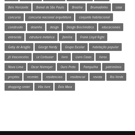
Belo Horizonte
Bienal de São Paulo
Brasília
Brumadinho
casa
concurso
concurso nacional arquitetura
conjunto habitacional
construído
desenho
design
Design Bioclimático
educacionais
entrevista
estrutura metalica
família
Frank Lloyd Right
Gaby de Aragão
George Hardy
Grupo Escolar
habitação popular
Jô Vasconcelos
Le Corbusier
livro
Livro Casas
livros
Nova Lima
Oscar Niemeyer
Ouro Preto
Pampulha
patrimônio
projetos
recentes
residenciais
residencial
revista
Rio Verde
shopping center
Vão livre
Éolo Maia