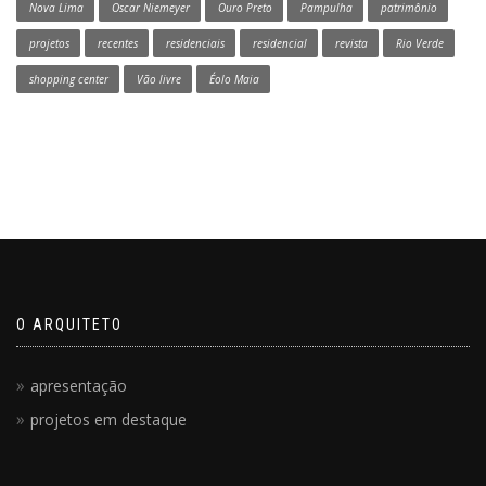
Nova Lima
Oscar Niemeyer
Ouro Preto
Pampulha
patrimônio
projetos
recentes
residenciais
residencial
revista
Rio Verde
shopping center
Vão livre
Éolo Maia
O ARQUITETO
apresentação
projetos em destaque