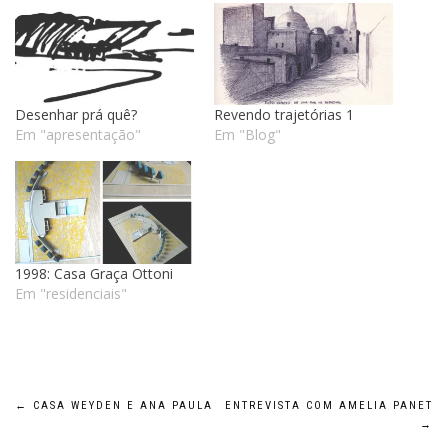
Desenhar prá quê?
Revendo trajetórias 1
Em "apresentação"
Em "Blog"
1998: Casa Graça Ottoni
Em "residenciais"
Navegação
←
CASA WEYDEN E ANA PAULA
ENTREVISTA COM AMELIA PANET
→