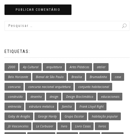
ETIQUETAS:
2000
Ap Cultural
arquitetura
Artes Plásticas
atelier
Belo Horizonte
Bienal de São Paulo
Brasília
Brumadinho
casa
concurso
concurso nacional arquitetura
conjunto habitacional
construído
desenho
design
Design Bioclimático
educacionais
entrevista
estrutura metalica
família
Frank Lloyd Right
Gaby de Aragão
George Hardy
Grupo Escolar
habitação popular
Jô Vasconcelos
Le Corbusier
livro
Livro Casas
livros