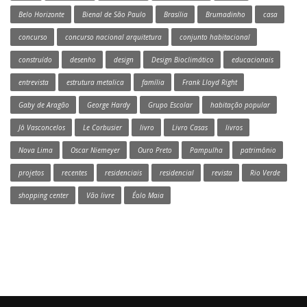
Belo Horizonte
Bienal de São Paulo
Brasília
Brumadinho
casa
concurso
concurso nacional arquitetura
conjunto habitacional
construído
desenho
design
Design Bioclimático
educacionais
entrevista
estrutura metalica
família
Frank Lloyd Right
Gaby de Aragão
George Hardy
Grupo Escolar
habitação popular
Jô Vasconcelos
Le Corbusier
livro
Livro Casas
livros
Nova Lima
Oscar Niemeyer
Ouro Preto
Pampulha
patrimônio
projetos
recentes
residenciais
residencial
revista
Rio Verde
shopping center
Vão livre
Éolo Maia