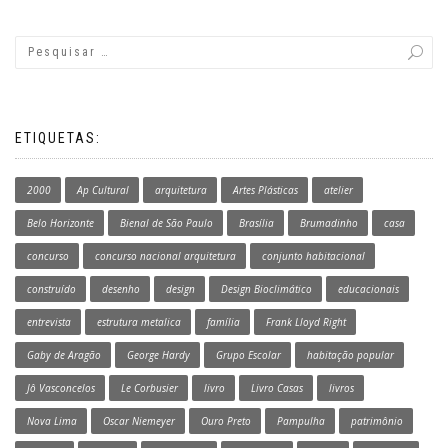
ETIQUETAS:
2000
Ap Cultural
arquitetura
Artes Plásticas
atelier
Belo Horizonte
Bienal de São Paulo
Brasília
Brumadinho
casa
concurso
concurso nacional arquitetura
conjunto habitacional
construído
desenho
design
Design Bioclimático
educacionais
entrevista
estrutura metalica
família
Frank Lloyd Right
Gaby de Aragão
George Hardy
Grupo Escolar
habitação popular
Jô Vasconcelos
Le Corbusier
livro
Livro Casas
livros
Nova Lima
Oscar Niemeyer
Ouro Preto
Pampulha
patrimônio