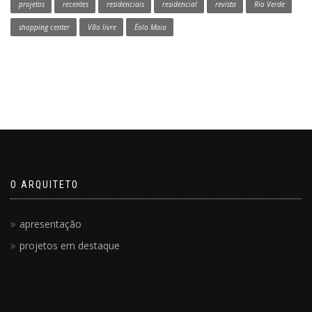
projetos
recentes
residenciais
residencial
revista
Rio Verde
shopping center
Vão livre
Éolo Maia
O ARQUITETO
apresentação
projetos em destaque