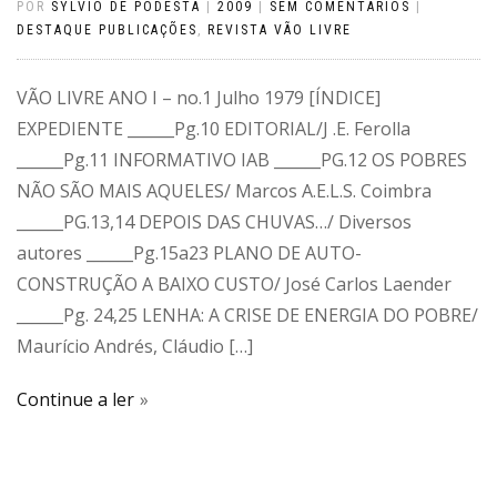
POR
SYLVIO DE PODESTÁ
|
2009
|
SEM COMENTÁRIOS
|
DESTAQUE PUBLICAÇÕES
,
REVISTA VÃO LIVRE
VÃO LIVRE ANO I – no.1 Julho 1979 [ÍNDICE]
EXPEDIENTE ______Pg.10 EDITORIAL/J .E. Ferolla
______Pg.11 INFORMATIVO IAB ______PG.12 OS POBRES
NÃO SÃO MAIS AQUELES/ Marcos A.E.L.S. Coimbra
______PG.13,14 DEPOIS DAS CHUVAS…/ Diversos
autores ______Pg.15a23 PLANO DE AUTO-
CONSTRUÇÃO A BAIXO CUSTO/ José Carlos Laender
______Pg. 24,25 LENHA: A CRISE DE ENERGIA DO POBRE/
Maurício Andrés, Cláudio […]
Continue a ler